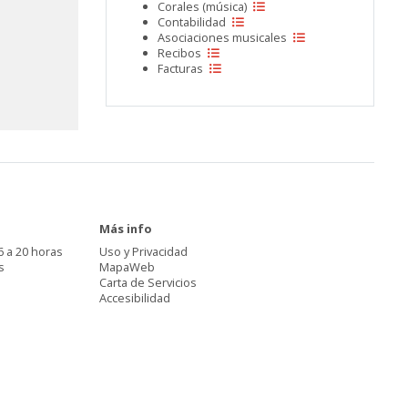
Corales (música)
Contabilidad
Asociaciones musicales
Recibos
Facturas
Más info
6 a 20 horas
Uso y Privacidad
s
MapaWeb
Carta de Servicios
Accesibilidad