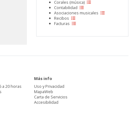
Corales (música)
Contabilidad
Asociaciones musicales
Recibos
Facturas
Más info
6 a 20 horas
Uso y Privacidad
s
MapaWeb
Carta de Servicios
Accesibilidad