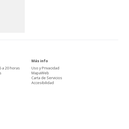
Más info
6 a 20 horas
Uso y Privacidad
s
MapaWeb
Carta de Servicios
Accesibilidad