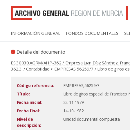
INFORMACIÓN GENERAL
FONDOS DOCUMENTALES
SE
Detalle del documento
ES.30030.AGRM/AHP-362 / Empresa Juan Díaz Sánchez, Francis
362.3. / Contabilidad
> EMPRESAS,56259/7 / Libro de giros esp
Código referencia:
EMPRESAS,56259/7
Título:
Libro de giros especial de Francisc
Fecha inicial:
22-11-1979
Fecha final:
14-10-1982
Nivel de
Unidad documental compuesta
descripción: