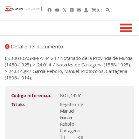
(0 )
Detalle del documento
ES.30030.AGRM/AHP-24 / Notariado de la Provincia de Murcia
(1450-1925).
>
24.014. / Notarías de Cartagena (1558-1925).
>
24.014.gk / García Rebollo, Manuel: Protocolos, Cartagena
(1896-1914).
Código referencia:
NOT,14561
Título:
Registro de
Manuel
García
Rebollo,
Cartagena:
T.1 de