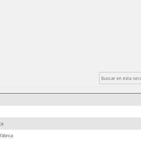
ca
fábrica