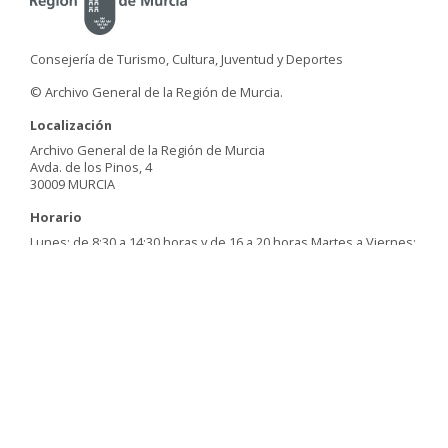
Consejería de Turismo, Cultura, Juventud y Deportes
© Archivo General de la Región de Murcia.
Localización
Archivo General de la Región de Murcia
Avda. de los Pinos, 4
30009 MURCIA
Horario
Lunes: de 8:30 a 14:30 horas y de 16 a 20 horas Martes a Viernes:
8:30 a 14:30 horas
Horario especial
Del 1 de julio al 15 de septiembre
De 8:30 a 14:00 h.
Más info
Uso y Privacidad
MapaWeb
Carta de Servicios
Accesibilidad