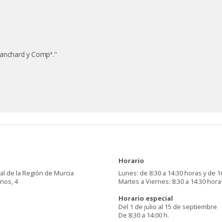
Planchard y Compª."
Horario
al de la Región de Murcia
Lunes: de 8:30 a 14:30 horas y de 1
inos, 4
Martes a Viernes: 8:30 a 14:30 hora
Horario especial
Del 1 de julio al 15 de septiembre
De 8:30 a 14:00 h.