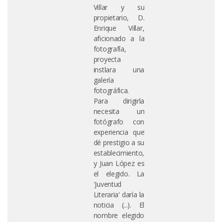
Villar y su
propietario, D.
Enrique Villar,
aficionado a la
fotografía,
proyecta
instlara una
galería
fotográfica.
Para dirigirla
necesita un
fotógrafo con
experiencia que
dé prestigio a su
establecimiento,
y Juan López es
el elegido. La
'Juventud
Literaria' daría la
noticia (...). El
nombre elegido