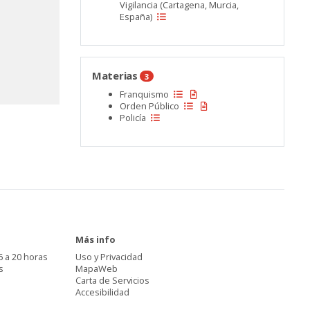
Vigilancia (Cartagena, Murcia,
España)
Materias
3
Franquismo
Orden Público
Policía
Más info
6 a 20 horas
Uso y Privacidad
s
MapaWeb
Carta de Servicios
Accesibilidad