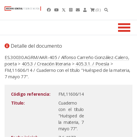
(0 )
Detalle del documento
ES.30030.AGRM/AAR-405 / Alfonso Carreño González-Calero,
poeta
>
405.3 / Creación literaria
>
405.3.1. / Poesía
>
FM,11606/14 / Cuaderno con el título "Huésped de la materia,
7 mayo 77".
Código referencia:
FM,11606/14
Título:
Cuaderno
con el título
"Huésped de
la materia, 7
mayo 77".