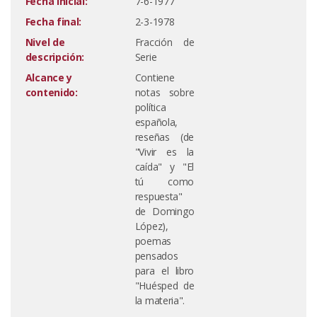
Fecha inicial:
7-6-1977
Fecha final:
2-3-1978
Nivel de
Fracción de
descripción:
Serie
Alcance y
Contiene
contenido:
notas sobre
política
española,
reseñas (de
"Vivir es la
caída" y "El
tú como
respuesta"
de Domingo
López),
poemas
pensados
para el libro
"Huésped de
la materia".