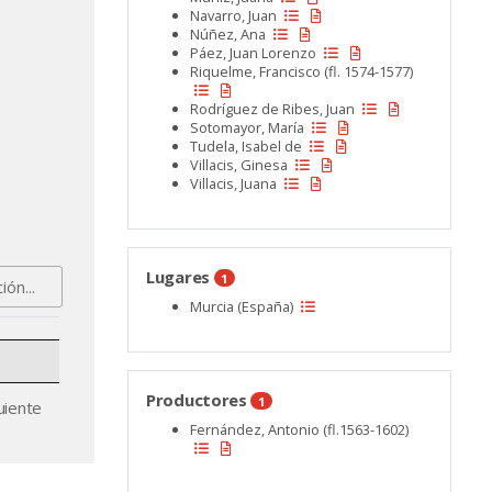
Navarro, Juan
Núñez, Ana
Páez, Juan Lorenzo
Riquelme, Francisco (fl. 1574-1577)
Rodríguez de Ribes, Juan
Sotomayor, María
Tudela, Isabel de
Villacis, Ginesa
Villacis, Juana
Lugares
1
Murcia (España)
Productores
1
uiente
Fernández, Antonio (fl.1563-1602)