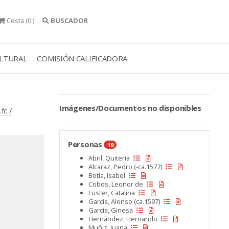
Cesta
(0 )
BUSCADOR
ULTURAL
COMISIÓN CALIFICADORA
Imágenes/Documentos no disponibles
fc /
Personas
18
Abril, Quiteria
Alcaraz, Pedro (-ca.1577)
Botía, Isabel
Cobos, Leonor de
Fuster, Catalina
García, Alonso (ca.1597)
García, Ginesa
Hernández, Hernando
Muñiz, Juana