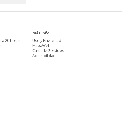
Más info
6 a 20 horas
Uso y Privacidad
s
MapaWeb
Carta de Servicios
Accesibilidad