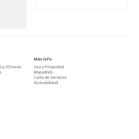
Más info
6 a 20 horas
Uso y Privacidad
s
MapaWeb
Carta de Servicios
Accesibilidad