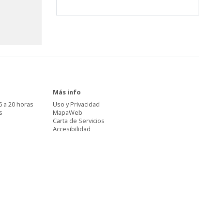
Más info
6 a 20 horas
Uso y Privacidad
s
MapaWeb
Carta de Servicios
Accesibilidad