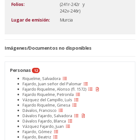
Folios:
(241r-242r y
242v-246r)
Lugar de emisión:
Murcia
Imágenes/Documentos no disponibles
Personas
12
Riquelme, Salvadora
Fajardo, Juan señor del Palomar
Fajardo Riquelme, Alonso (fl. 1572)
Fajardo Riquelme, Petronila
Vázquez del Campillo, Luís
Fajardo Riquelme, Ginesa
Dávalos, Francisco
Dávalos Fajardo, Salvadora
Dávalos Fajardo, Blanca
Vázquez Fajardo, Juan
Fajardo, Gómez
Fajardo, Beatriz