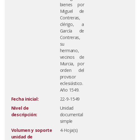
bienes por
Miguel de
Contreras,
clérigo, a
García de
Contreras,
su
hermano,
vecinos de
Murcia, por
orden del
provisor
eclesiástico.
Año 1549.
Fecha inicial:
22-9-1549
Nivel de
Unidad
descripción:
documental
simple
Volumen y soporte
4-Hoja(s)
unidad de