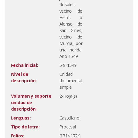
Rosales,
vecino de
Hellín, a
Alonso de
San Ginés,
vecino de
Murcia, por
una herida.
Año 1549.
Fecha inicial:
5-8-1549
Nivel de
Unidad
descripción:
documental
simple
Volumen y soporte
2-Hoja(s)
unidad de
descripción:
Lenguas:
Castellano
Tipo de letra:
Procesal
Folios:
(171r-172r)