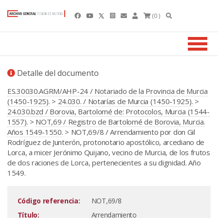
(0 )
Detalle del documento
ES.30030.AGRM/AHP-24 / Notariado de la Provincia de Murcia
(1450-1925).
>
24.030. / Notarías de Murcia (1450-1925).
>
24.030.bzd / Borovia, Bartolomé de: Protocolos, Murcia (1544-
1557).
>
NOT,69 / Registro de Bartolomé de Borovia, Murcia.
Años 1549-1550.
> NOT,69/8 / Arrendamiento por don Gil
Rodríguez de Junterón, protonotario apostólico, arcediano de
Lorca, a micer Jerónimo Quijano, vecino de Murcia, de los frutos
de dos raciones de Lorca, pertenecientes a su dignidad. Año
1549.
Código referencia:
NOT,69/8
Título:
Arrendamiento