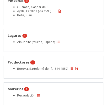
Personas
3
Guzmán, Gaspar de
Ayala, Catalina (-ca.1595)
Botía, Juan
Lugares
1
Albudeite (Murcia, España)
Productores
1
Borovia, Bartolomé de (fl.1544-1557)
Materias
1
Recaudación