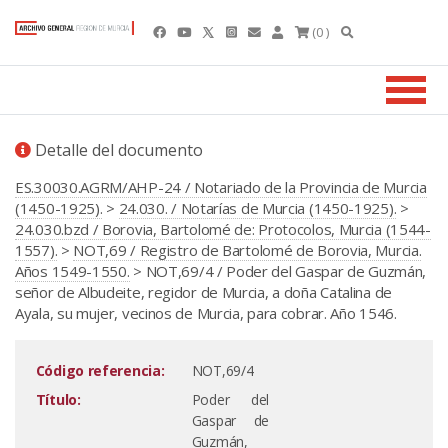
(0 )
Detalle del documento
ES.30030.AGRM/AHP-24 / Notariado de la Provincia de Murcia
(1450-1925).
>
24.030. / Notarías de Murcia (1450-1925).
>
24.030.bzd / Borovia, Bartolomé de: Protocolos, Murcia (1544-
1557).
>
NOT,69 / Registro de Bartolomé de Borovia, Murcia.
Años 1549-1550.
> NOT,69/4 / Poder del Gaspar de Guzmán,
señor de Albudeite, regidor de Murcia, a doña Catalina de
Ayala, su mujer, vecinos de Murcia, para cobrar. Año 1546.
Código referencia:
NOT,69/4
Título:
Poder del
Gaspar de
Guzmán,