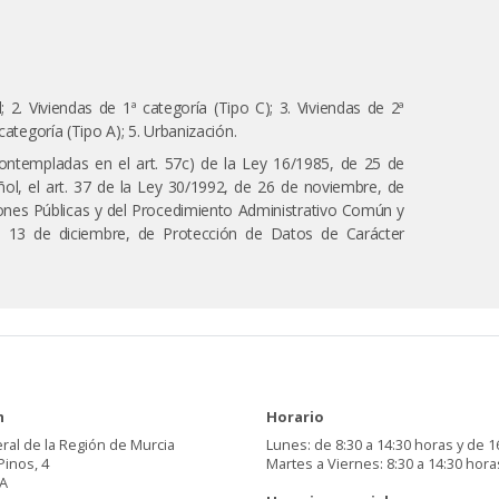
2. Viviendas de 1ª categoría (Tipo C); 3. Viviendas de 2ª
categoría (Tipo A); 5. Urbanización.
 contempladas en el art. 57c) de la Ley 16/1985, de 25 de
ñol, el art. 37 de la Ley 30/1992, de 26 de noviembre, de
iones Públicas y del Procedimiento Administrativo Común y
de 13 de diciembre, de Protección de Datos de Carácter
n
Horario
ral de la Región de Murcia
Lunes: de 8:30 a 14:30 horas y de 1
Pinos, 4
Martes a Viernes: 8:30 a 14:30 hora
A