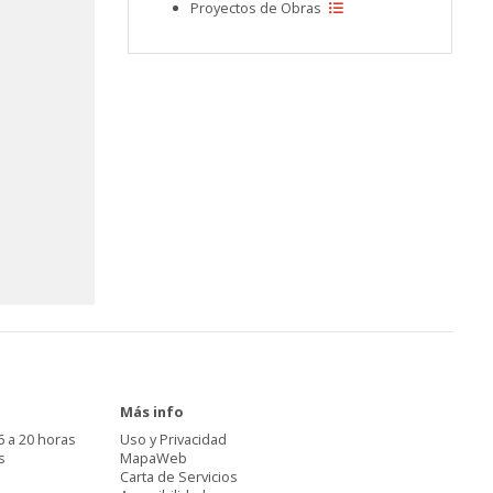
Proyectos de Obras
Más info
6 a 20 horas
Uso y Privacidad
s
MapaWeb
Carta de Servicios