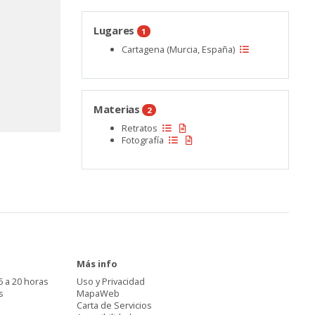
Lugares
1
Cartagena (Murcia, España)
Materias
2
Retratos
Fotografía
Más info
6 a 20 horas
Uso y Privacidad
s
MapaWeb
Carta de Servicios