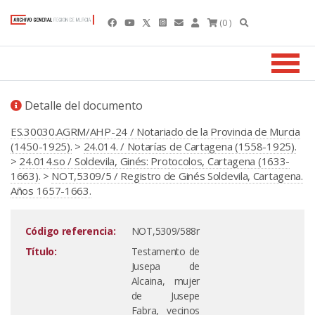
(0 )
Detalle del documento
ES.30030.AGRM/AHP-24 / Notariado de la Provincia de Murcia
(1450-1925).
>
24.014. / Notarías de Cartagena (1558-1925).
>
24.014.so / Soldevila, Ginés: Protocolos, Cartagena (1633-
1663).
>
NOT,5309/5 / Registro de Ginés Soldevila, Cartagena.
Años 1657-1663.
Código referencia:
NOT,5309/588r
Título:
Testamento de
Jusepa de
Alcaina, mujer
de Jusepe
Fabra, vecinos